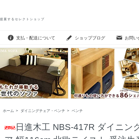
提案するセレクトショップ
支払・配送について
ショップブログ
お問い
ホーム
>
ダイニングチェア・ベンチ
>
ベンチ
日進木工 NBS-417R ダイニ