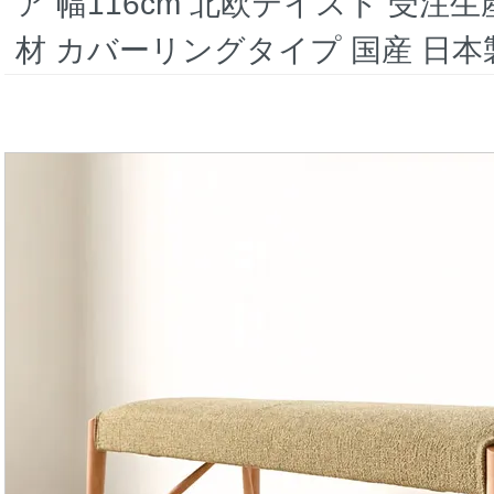
ア 幅116cm 北欧テイスト 受注
材 カバーリングタイプ 国産 日本