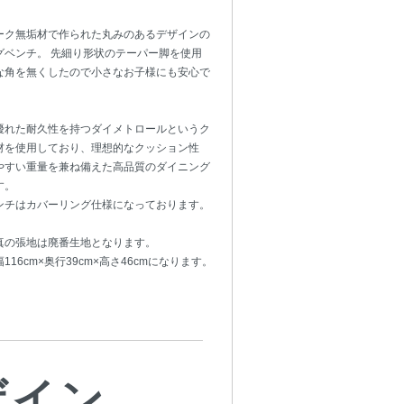
ク
ーク無垢材で作られた丸みのあるデザインの
グベンチ。 先細り形状のテーパー脚を使用
な角を無くしたので小さなお子様にも安心で
優れた耐久性を持つダイメトロールというク
材を使用しており、理想的なクッション性
やすい重量を兼ね備えた高品質のダイニング
す。
ンチはカバーリング仕様になっております。
真の張地は廃番生地となります。
116cm×奥行39cm×高さ46cmになります。
ザイン