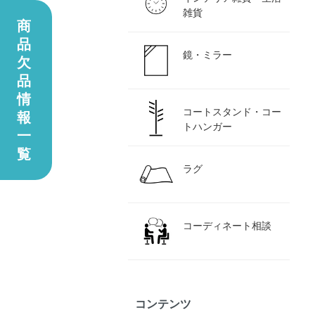
雑貨
商
品
鏡・ミラー
欠
品
情
コートスタンド・コー
報
トハンガー
一
覧
ラグ
コーディネート相談
コンテンツ