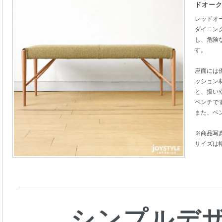
ドオー
レッドオ
ダイニン
し、危険
す。
座面には
ッション
と、扱い
ベンチで
また、ベ
※商品写
サイズは幅
シンプルデ