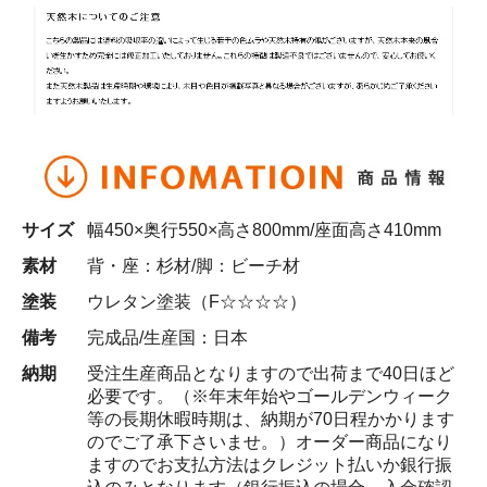
サイズ
幅450×奥行550×高さ800mm/座面高さ410mm
素材
背・座：杉材/脚：ビーチ材
塗装
ウレタン塗装（F☆☆☆☆）
備考
完成品/生産国：日本
納期
受注生産商品となりますので出荷まで40日ほど
必要です。（※年末年始やゴールデンウィーク
等の長期休暇時期は、納期が70日程かかります
のでご了承下さいませ。）オーダー商品になり
ますのでお支払方法はクレジット払いか銀行振