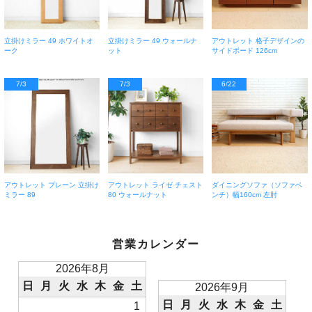
立掛けミラー 49 ホワイトオ
立掛けミラー 49 ウォールナ
アウトレット 格子デザインの
ーク
ット
サイドボード 126cm
7/3
7/3
6/22
アウトレット プレーン 立掛け
アウトレット ライゼ チェスト
ダイニングソファ（ソファベ
ミラー 89
80 ウォールナット
ンチ）幅160cm 左肘
営業カレンダー
2026年8月
日
月
火
水
木
金
土
2026年9月
日
月
火
水
木
金
土
1