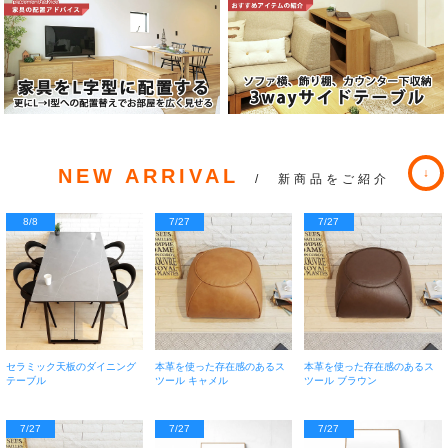
NEW ARRIVAL
/ 新商品をご紹介
8/8
7/27
7/27
セラミック天板のダイニング
本革を使った存在感のあるス
本革を使った存在感のあるス
テーブル
ツール キャメル
ツール ブラウン
7/27
7/27
7/27