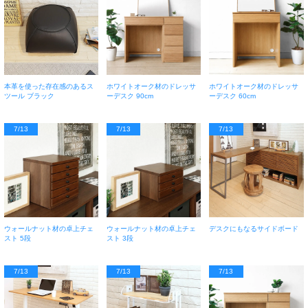
本革を使った存在感のあるス
ホワイトオーク材のドレッサ
ホワイトオーク材のドレッサ
ツール ブラック
ーデスク 90cm
ーデスク 60cm
7/13
7/13
7/13
ウォールナット材の卓上チェ
ウォールナット材の卓上チェ
デスクにもなるサイドボード
スト 5段
スト 3段
7/13
7/13
7/13