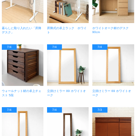
暮らしに取り入れたい「昇降
昇降式の卓上ラック ホワイ
ホワイトオーク材のデスク
90cm
デスク」
ト
7/4
7/4
7/4
ウォールナット材の卓上チェ
立掛けミラー 89 ホワイトオ
立掛けミラー 69 ホワイトオ
スト 5段
ーク
ーク
7/4
7/4
7/3