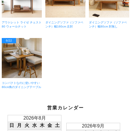
アウトレット ライゼ チェスト
ダイニングソファ（ソファベ
ダイニングソファ（ソファベ
80 ウォールナット
ンチ）幅160cm 左肘
ンチ）幅80cm 肘無し
6/22
コンパクトなのに使いやすい
80cm角のダイニングテーブル
営業カレンダー
2026年8月
日
月
火
水
木
金
土
2026年9月