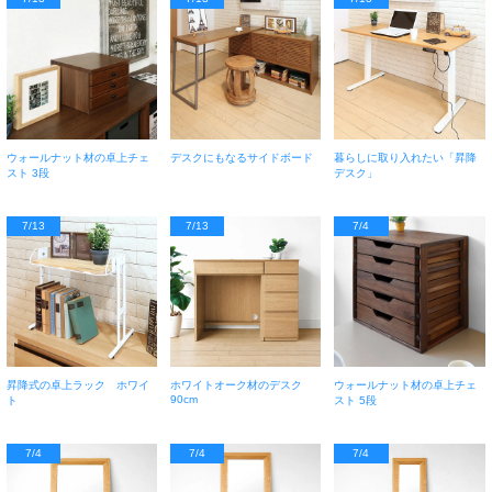
ウォールナット材の卓上チェ
デスクにもなるサイドボード
暮らしに取り入れたい「昇降
スト 3段
デスク」
7/13
7/13
7/4
昇降式の卓上ラック ホワイ
ホワイトオーク材のデスク
ウォールナット材の卓上チェ
90cm
ト
スト 5段
7/4
7/4
7/4