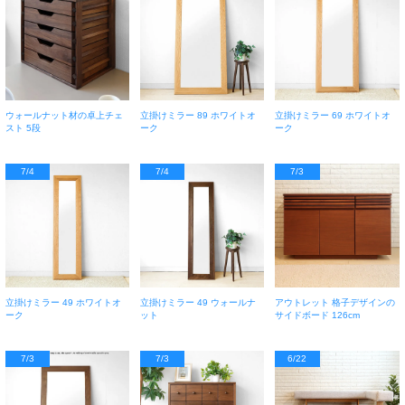
ウォールナット材の卓上チェ
立掛けミラー 89 ホワイトオ
立掛けミラー 69 ホワイトオ
スト 5段
ーク
ーク
7/4
7/4
7/3
立掛けミラー 49 ホワイトオ
立掛けミラー 49 ウォールナ
アウトレット 格子デザインの
ーク
ット
サイドボード 126cm
7/3
7/3
6/22