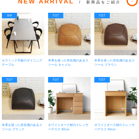
NEW ARRIVAL
/ 新商品をご紹介
8/8
7/27
7/27
セラミック天板のダイニング
本革を使った存在感のあるス
本革を使った存在感のあるス
テーブル
ツール キャメル
ツール ブラウン
7/27
7/27
7/27
本革を使った存在感のあるス
ホワイトオーク材のドレッサ
ホワイトオーク材のドレッサ
ツール ブラック
ーデスク 90cm
ーデスク 60cm