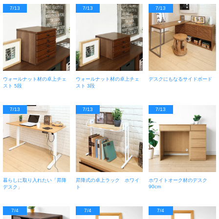
7/13
7/13
7/13
ウォールナット材の卓上チェ
ウォールナット材の卓上チェ
デスクにもなるサイドボード
スト 5段
スト 3段
7/13
7/13
7/13
暮らしに取り入れたい「昇降
昇降式の卓上ラック ホワイ
ホワイトオーク材のデスク
90cm
デスク」
ト
7/4
7/4
7/4