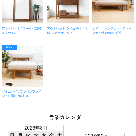
アウトレット プレーン 立掛け
アウトレット ライゼ チェスト
ダイニングソファ（ソファベ
ミラー 89
80 ウォールナット
ンチ）幅160cm 左肘
6/22
ダイニングソファ（ソファベ
ンチ）幅80cm 肘無し
営業カレンダー
2026年8月
日
月
火
水
木
金
土