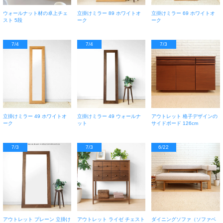
ウォールナット材の卓上チェ
立掛けミラー 89 ホワイトオ
立掛けミラー 69 ホワイトオ
スト 5段
ーク
ーク
7/4
7/4
7/3
立掛けミラー 49 ホワイトオ
立掛けミラー 49 ウォールナ
アウトレット 格子デザインの
ーク
ット
サイドボード 126cm
7/3
7/3
6/22
アウトレット プレーン 立掛け
アウトレット ライゼ チェスト
ダイニングソファ（ソファベ