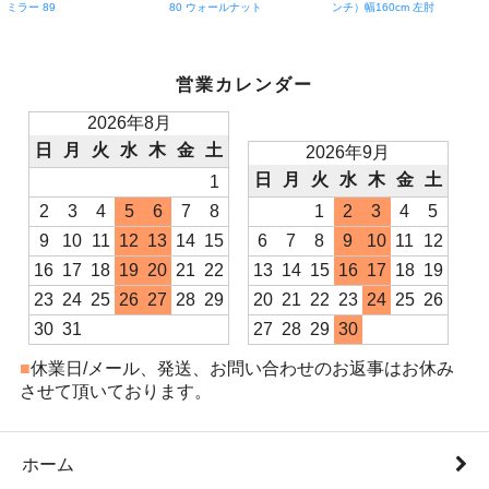
ミラー 89
80 ウォールナット
ンチ）幅160cm 左肘
営業カレンダー
2026年8月
日
月
火
水
木
金
土
2026年9月
日
月
火
水
木
金
土
1
2
3
4
5
6
7
8
1
2
3
4
5
9
10
11
12
13
14
15
6
7
8
9
10
11
12
16
17
18
19
20
21
22
13
14
15
16
17
18
19
23
24
25
26
27
28
29
20
21
22
23
24
25
26
30
31
27
28
29
30
■
休業日/メール、発送、お問い合わせのお返事はお休み
させて頂いております。
ホーム