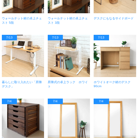
ウォールナット材の卓上チェ
ウォールナット材の卓上チェ
デスクにもなるサイドボード
スト 5段
スト 3段
7/13
7/13
7/13
暮らしに取り入れたい「昇降
昇降式の卓上ラック ホワイ
ホワイトオーク材のデスク
90cm
デスク」
ト
7/4
7/4
7/4