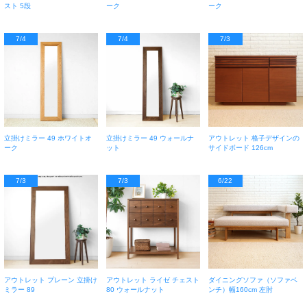
スト 5段
ーク
ーク
7/4
7/4
7/3
立掛けミラー 49 ホワイトオ
立掛けミラー 49 ウォールナ
アウトレット 格子デザインの
ーク
ット
サイドボード 126cm
7/3
7/3
6/22
アウトレット プレーン 立掛け
アウトレット ライゼ チェスト
ダイニングソファ（ソファベ
ミラー 89
80 ウォールナット
ンチ）幅160cm 左肘