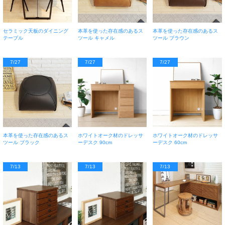
セラミック天板のダイニング
本革を使った存在感のあるス
本革を使った存在感のあるス
テーブル
ツール キャメル
ツール ブラウン
7/27
7/27
7/27
本革を使った存在感のあるス
ホワイトオーク材のドレッサ
ホワイトオーク材のドレッサ
ツール ブラック
ーデスク 90cm
ーデスク 60cm
7/13
7/13
7/13