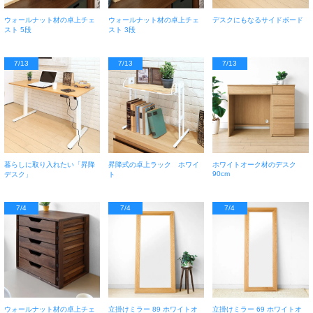
ウォールナット材の卓上チェ
ウォールナット材の卓上チェ
デスクにもなるサイドボード
スト 5段
スト 3段
7/13
7/13
7/13
暮らしに取り入れたい「昇降
昇降式の卓上ラック ホワイ
ホワイトオーク材のデスク
90cm
デスク」
ト
7/4
7/4
7/4
ウォールナット材の卓上チェ
立掛けミラー 89 ホワイトオ
立掛けミラー 69 ホワイトオ