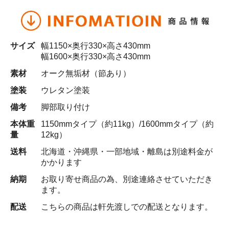
サイズ
幅1150×奥行330×高さ430mm
幅1600×奥行330×高さ430mm
素材
オーク無垢材（節あり）
塗装
ウレタン塗装
備考
脚部取り付け
本体重
1150mmタイプ（約11kg）/1600mmタイプ（約
量
12kg）
送料
北海道・沖縄県・一部地域・離島は別途料金が
かかります
納期
お取り寄せ商品の為、別途連絡させていただき
ます。
配送
こちらの商品は軒先渡しでの配送となります。